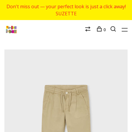
Don't miss out — your perfect look is just a click away!
SUZETTE
0