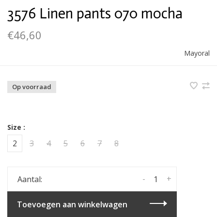
3576 Linen pants 070 mocha
€46,60
Mayoral
Op voorraad
Size :
2
3
4
5
6
7
8
-
+
Aantal:
Toevoegen aan winkelwagen