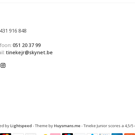
431 916 848
foon:
051 20 37 99
il:
tinekejr@skynet.be
ed by
Lightspeed
- Theme by
Huysmans.me
-
Tineke Junior
scores a
4,5
/
5