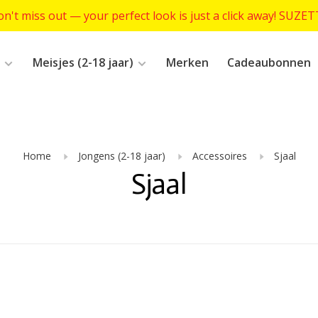
n't miss out — your perfect look is just a click away! SUZE
Meisjes (2-18 jaar)
Merken
Cadeaubonnen
Home
Jongens (2-18 jaar)
Accessoires
Sjaal
Sjaal