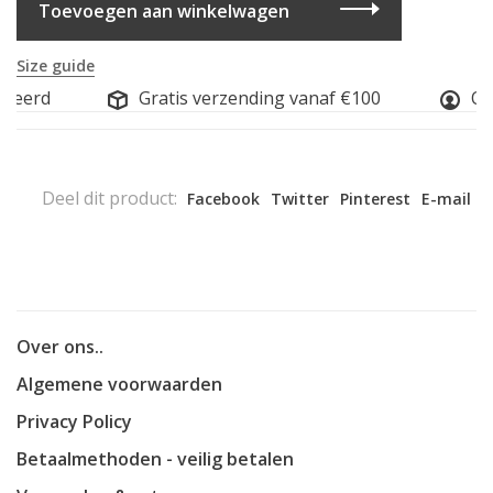
Toevoegen aan winkelwagen
Size guide
seerd
Gratis verzending vanaf €100
Onl
Deel dit product:
Facebook
Twitter
Pinterest
E-mail
Over ons..
Algemene voorwaarden
Privacy Policy
Betaalmethoden - veilig betalen