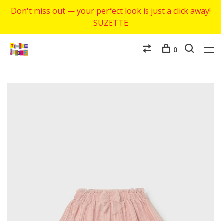
Don't miss out — your perfect look is just a click away!
SUZETTE
0