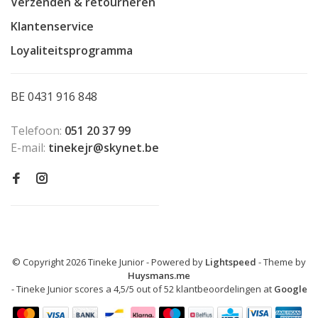
Verzenden & retourneren
Klantenservice
Loyaliteitsprogramma
BE 0431 916 848
Telefoon:
051 20 37 99
E-mail:
tinekejr@skynet.be
© Copyright 2026 Tineke Junior
- Powered by
Lightspeed
- Theme by
Huysmans.me
-
Tineke Junior
scores a
4,5
/
5
out of
52
klantbeoordelingen at
Google