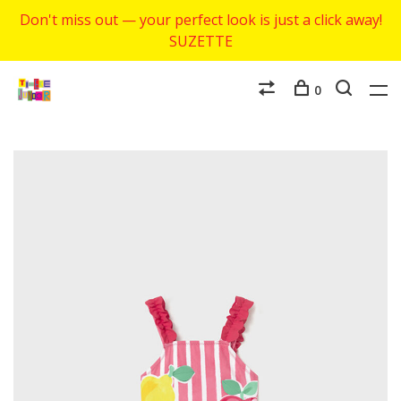
Don't miss out — your perfect look is just a click away!
SUZETTE
0