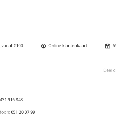
g vanaf €100
Online klantenkaart
6
Deel d
431 916 848
foon:
051 20 37 99