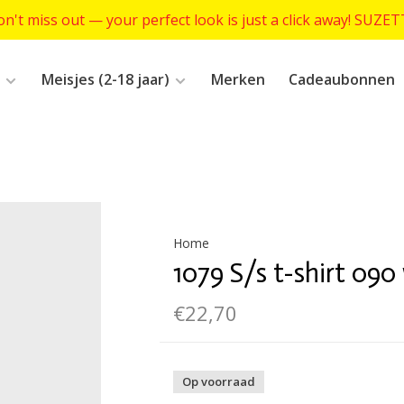
n't miss out — your perfect look is just a click away! SUZE
Meisjes (2-18 jaar)
Merken
Cadeaubonnen
Home
1079 S/s t-shirt 090
€22,70
Op voorraad