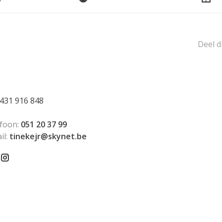
Deel d
431 916 848
foon:
051 20 37 99
il:
tinekejr@skynet.be