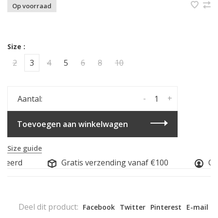
Op voorraad
Size :
2
3
4
5
6
8
10
-
+
Aantal:
Toevoegen aan winkelwagen
Size guide
seerd
Gratis verzending vanaf €100
Onl
Deel dit product:
Facebook
Twitter
Pinterest
E-mail