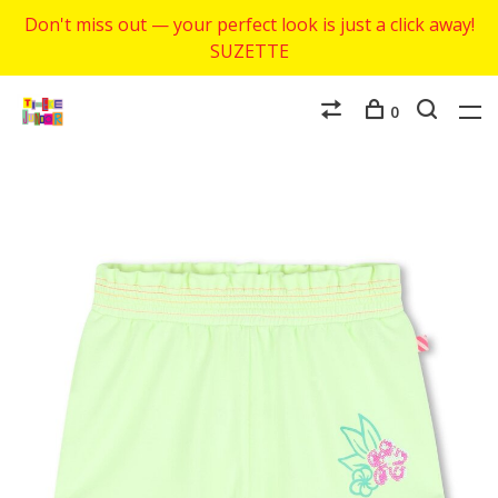
Don't miss out — your perfect look is just a click away!
SUZETTE
0