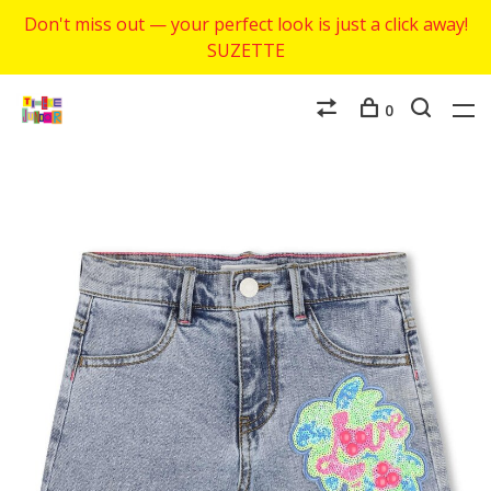
Don't miss out — your perfect look is just a click away!
SUZETTE
0