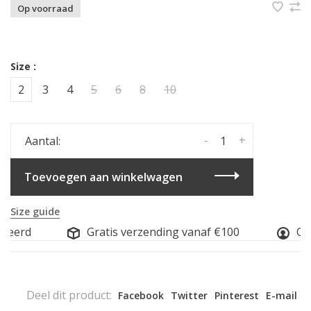
Op voorraad
Size :
2
3
4
5
6
8
10
-
+
Aantal:
Toevoegen aan winkelwagen
Size guide
seerd
Gratis verzending vanaf €100
Onl
Deel dit product:
Facebook
Twitter
Pinterest
E-mail