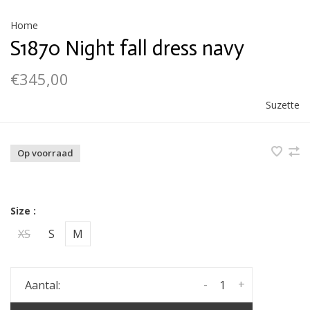
Home
S1870 Night fall dress navy
€345,00
Suzette
Op voorraad
Size :
XS
S
M
-
+
Aantal: