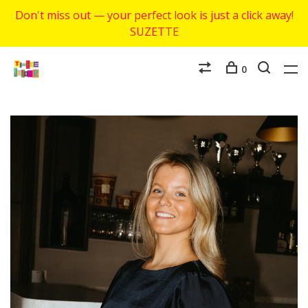
Don't miss out — your perfect look is just a click away!
SUZETTE
0