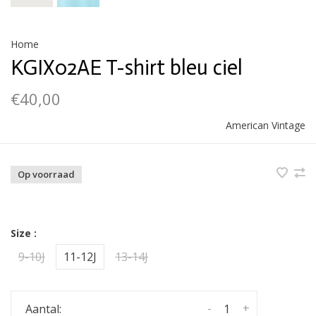
Home
KGIX02AE T-shirt bleu ciel
€40,00
American Vintage
Op voorraad
Size :
9-10J
11-12J
13-14J
-
+
Aantal: