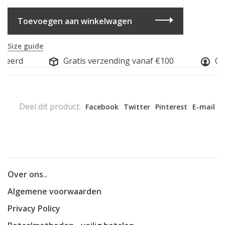
Toevoegen aan winkelwagen
Size guide
iseerd
Gratis verzending vanaf €100
Onl
Deel dit product:
Facebook
Twitter
Pinterest
E-mail
Over ons..
Algemene voorwaarden
Privacy Policy