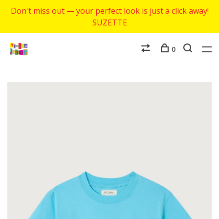
Don't miss out — your perfect look is just a click away!
SUZETTE
0