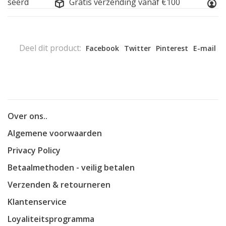
iseerd
Gratis verzending vanaf €100
On
Deel dit product:
Facebook
Twitter
Pinterest
E-mail
Over ons..
Algemene voorwaarden
Privacy Policy
Betaalmethoden - veilig betalen
Verzenden & retourneren
Klantenservice
Loyaliteitsprogramma