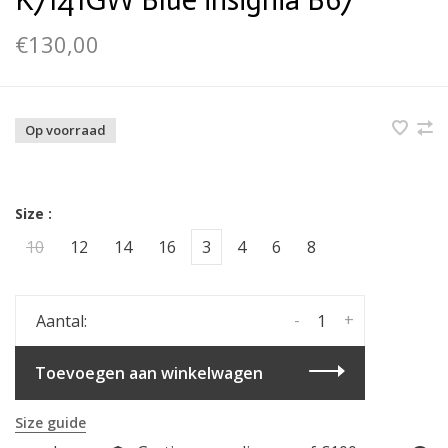
K7141GW Blue insignia B67
€130,00
Op voorraad
Size :
10
12
14
16
3
4
6
8
-
+
Aantal:
Toevoegen aan winkelwagen
Size guide