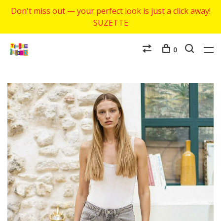
Don't miss out — your perfect look is just a click away!
SUZETTE
0