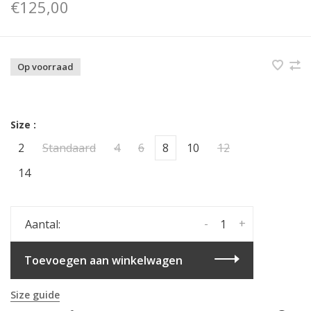
€125,00
Op voorraad
Size :
2
Standaard
4
6
8
10
12
14
-
+
Aantal:
Toevoegen aan winkelwagen
Size guide