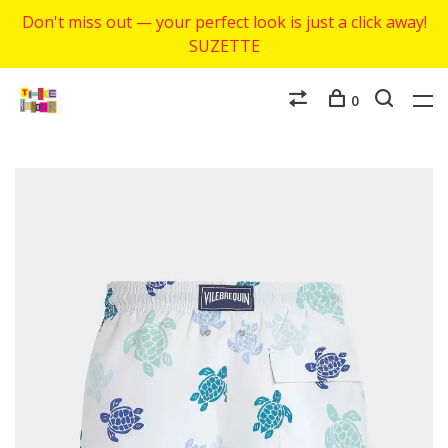
Don't miss out — your perfect look is just a click away!
SUZETTE
0