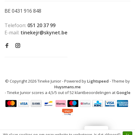
BE 0431 916 848
Telefoon:
051 20 37 99
E-mail:
tinekejr@skynet.be
© Copyright 2026 Tineke Junior
- Powered by
Lightspeed
- Theme by
Huysmans.me
-
Tineke Junior
scores a
4,5
/
5
out of
52
klantbeoordelingen at
Google
LOYALTY
Wij slaan cookies op om onze website te verbeteren. Is dat akkoord?
Ja