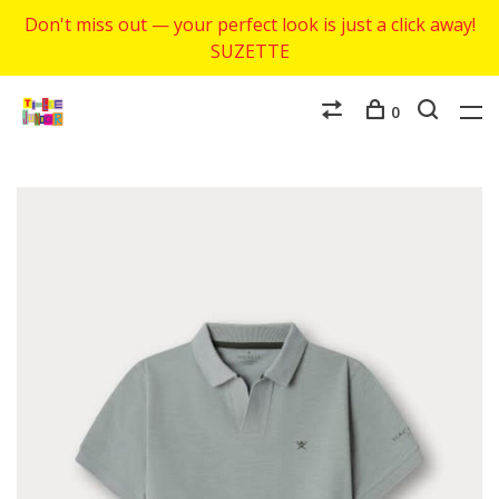
Don't miss out — your perfect look is just a click away!
SUZETTE
0