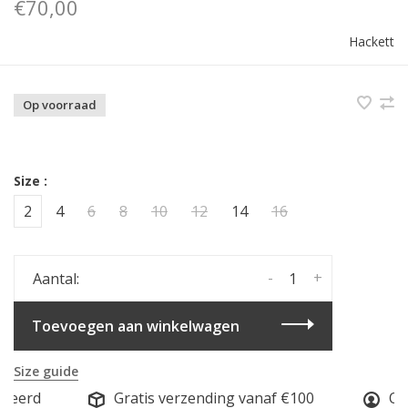
€70,00
Hackett
Op voorraad
Size :
2
4
6
8
10
12
14
16
-
+
Aantal:
Toevoegen aan winkelwagen
Size guide
seerd
Gratis verzending vanaf €100
Onl