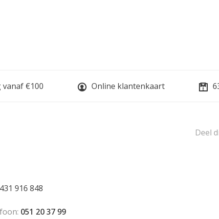
g vanaf €100
Online klantenkaart
6
Deel d
431 916 848
foon:
051 20 37 99