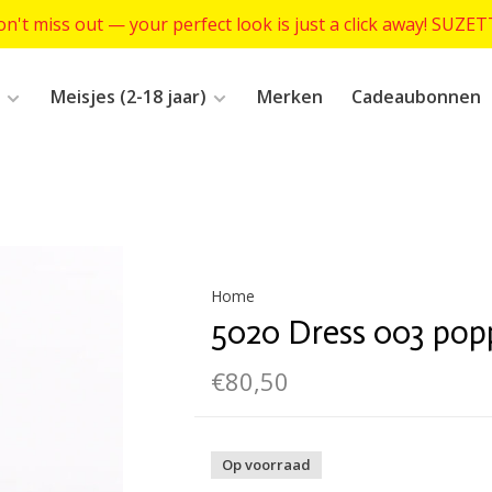
n't miss out — your perfect look is just a click away! SUZE
Meisjes (2-18 jaar)
Merken
Cadeaubonnen
Home
5020 Dress 003 pop
€80,50
Op voorraad