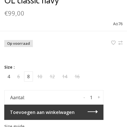
OL classic navy
€99,00
Ao76
Op voorraad
Size :
4
6
8
10
12
14
16
-
+
Aantal:
Toevoegen aan winkelwagen
Size guide