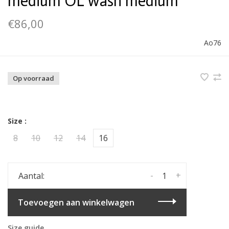
medium OL wash medium
€86,00
Ao76
Op voorraad
Size :
8
10
12
14
16
-
+
Aantal:
Toevoegen aan winkelwagen
Size guide