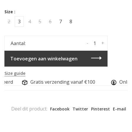
Size :
2
3
4
5
6
7
8
-
+
Aantal:
Toevoegen aan winkelwagen
Size guide
seerd
Gratis verzending vanaf €100
Online
Deel dit product:
Facebook
Twitter
Pinterest
E-mail