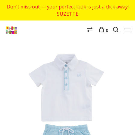
Don't miss out — your perfect look is just a click away!
SUZETTE
0